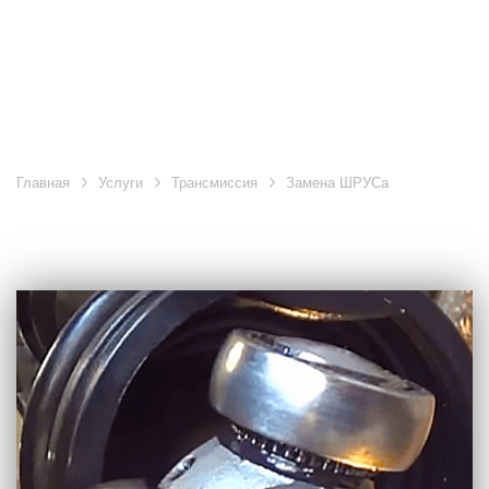
Замена ШРУСа
Главная
Услуги
Трансмиссия
Замена ШРУСа