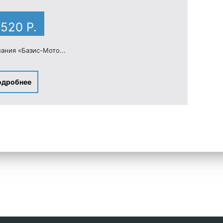
 520 Р.
ания «Базис-Мото...
одробнее