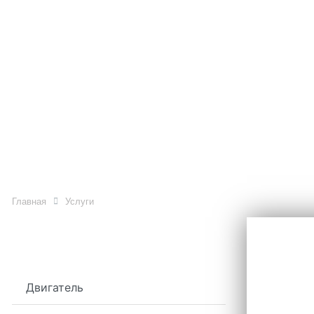
Автосервисы Базис Мото
(показать все адреса)
О КОМПАНИИ
УСЛУГИ
АКЦИИ
Услуги
Главная
Услуги
Двигатель