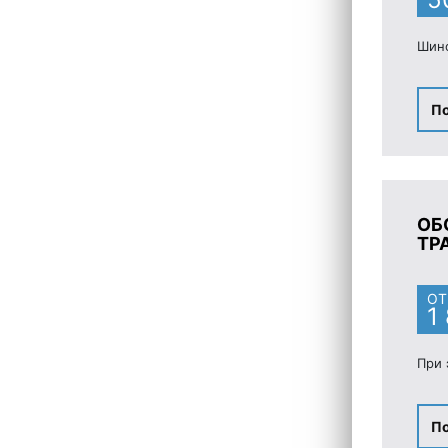
Шино
П
ОБ
ТР
ОТ
1
При 
П