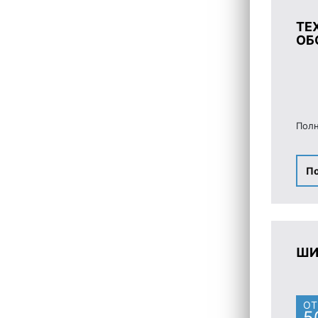
ТЕ
ОБ
Полн
П
ШИ
ОТ
5