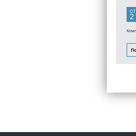
ОТ
2
Комп
П