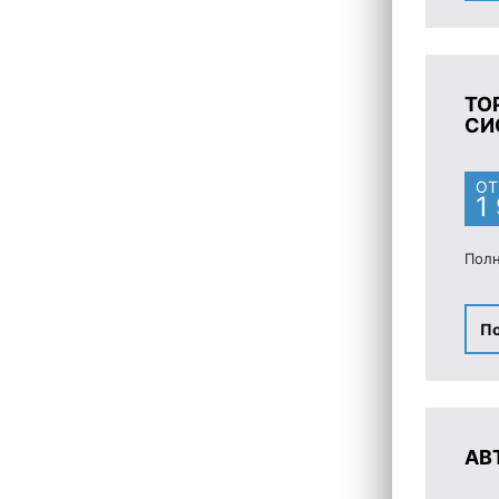
ТО
СИ
ОТ
1
Полн
П
АВ